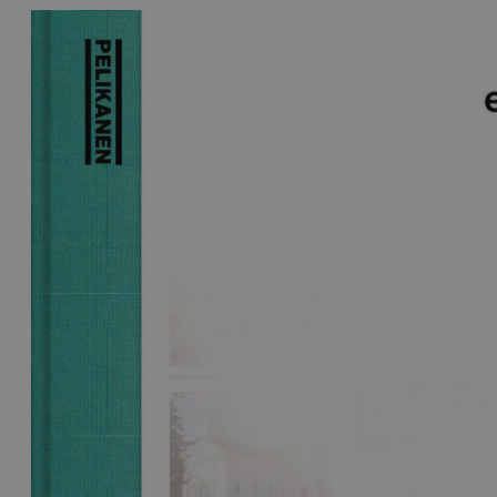
Krim
Noveller
Roman
Tegneserier
Annet
Outlet — kvalitetslitteratur ti
Forfattere
Våre utvalgte
Våre bøker
Sakprosa