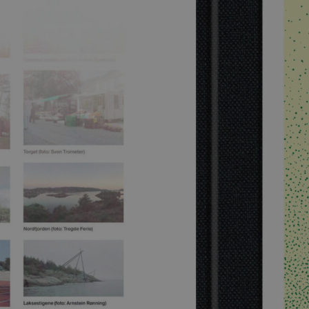
l 99,-