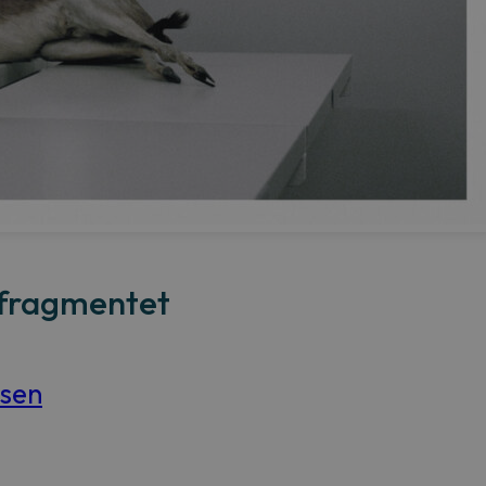
sfragmentet
dsen