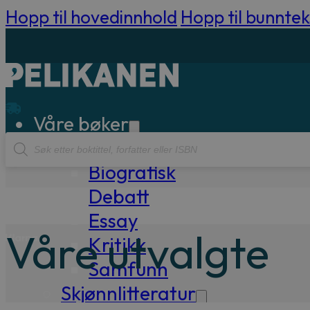
Hopp til hovedinnhold
Hopp til bunntek
Våre bøker
Products
Sakprosa
search
Biografisk
Debatt
Essay
Våre utvalgte
Kritikk
Samfunn
Skjønnlitteratur