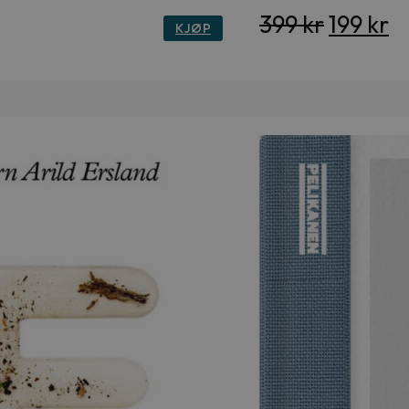
Opprinn
N
399
kr
199
kr
KJØP
pris
pr
var:
er
399 kr.
19