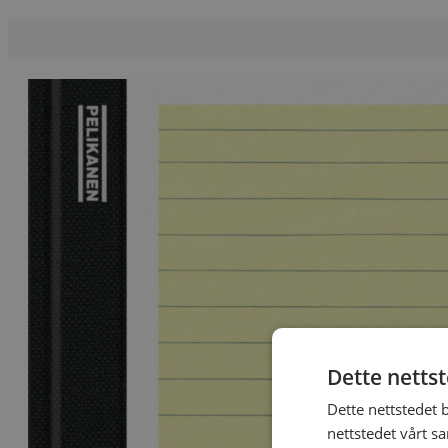
var:
er:
399 kr.
199 kr.
Dette netts
Dette nettstedet 
nettstedet vårt s