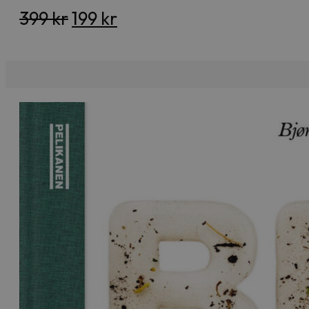
Opprinnelig
Nåværende
399
kr
199
kr
pris
pris
var:
er:
399 kr.
199 kr.