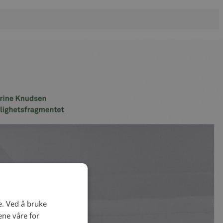
:
9 kr.
e. Ved å bruke
ene våre for