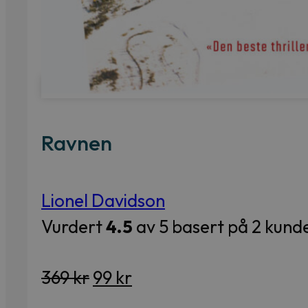
Essay
Kritikk
Samfunn
Skjønnlitteratur
Ravnen
Krim
Noveller
Roman
Lionel Davidson
Tegneserier
Vurdert
4.5
av 5 basert på
2
kunde
Annet
Outlet
Opprinnelig
Nåværende
369
kr
99
kr
— kvalitetslitteratur
pris
pris