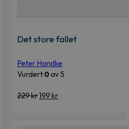
Det store fallet
Peter Handke
Vurdert
0
av 5
Opprinnelig
Nåværende
229
kr
199
kr
pris
pris
var:
er:
229 kr.
199 kr.