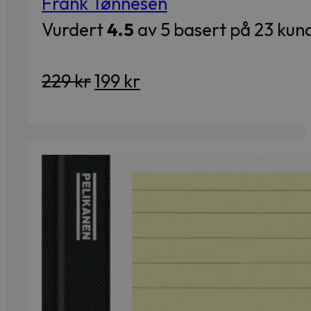
Frank Tønnesen
Vurdert
4.5
av 5 basert på
23
kund
Opprinnelig
Nåværende
229
kr
199
kr
pris
pris
var:
er:
229 kr.
199 kr.