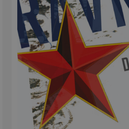
99,-
Forfattere
Våre
utvalgte
Våre
bøker
Sakprosa
Biografisk
Debatt