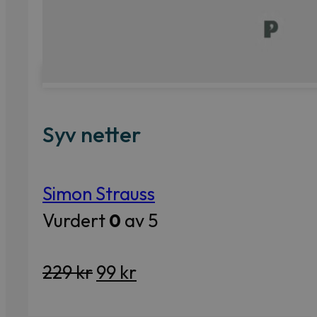
Syv netter
Simon Strauss
Vurdert
0
av 5
Opprinnelig
Nåværende
229
kr
99
kr
pris
pris