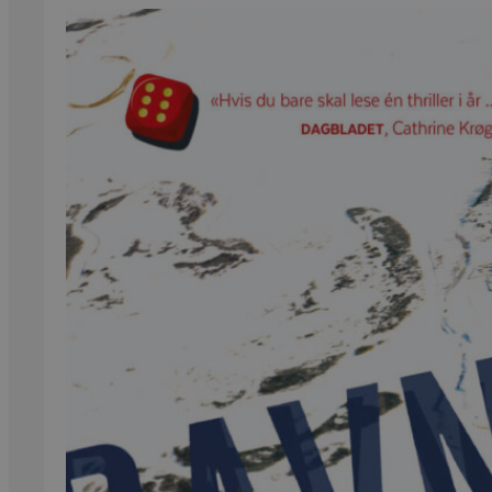
Kritikk
Samfunn
Skjønnlitteratur
Krim
Noveller
Roman
Tegneserier
Annet
Outlet
— kvalitetslitteratur
til