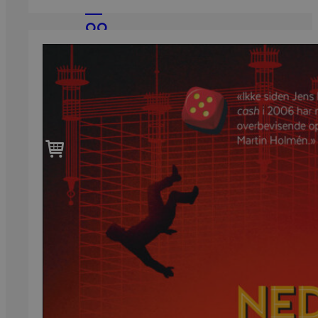
til
var:
er:
99,-
369 kr.
99 kr.
Forfattere
Våre
utvalgte