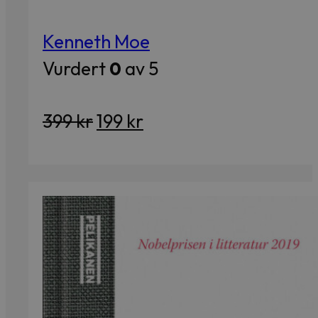
Kenneth Moe
Vurdert
0
av 5
Opprinnelig
Nåværende
399
kr
199
kr
pris
pris
var:
er:
399 kr.
199 kr.