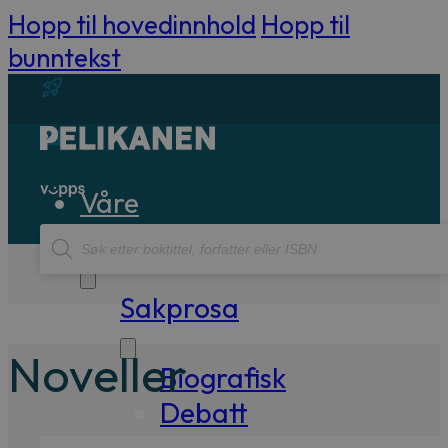
Hopp til hovedinnhold
Hopp til
bunntekst
Våre
Products
bøker
search
Sakprosa
Noveller
Biografisk
Debatt
Essay