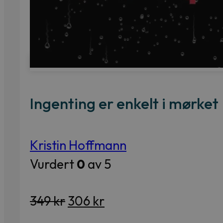
Essay
Kritikk
Samfunn
Skjønnlitteratur
Ingenting er enkelt i mørket
Krim
Noveller
Roman
Kristin Hoffmann
Tegneserier
Vurdert
0
av 5
Annet
Outlet
Opprinnelig
Nåværende
349
kr
306
kr
— kvalitetslitteratur
pris
pris