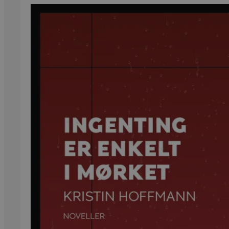
Kritikk
Samfunn
Skjønnlitteratur
Krim
Noveller
Roman
Tegneserier
Annet
Outlet
— kvalitetslitteratur
til