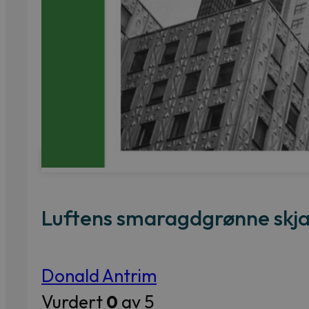
Luftens smaragdgrønne skj
Donald Antrim
Vurdert
0
av 5