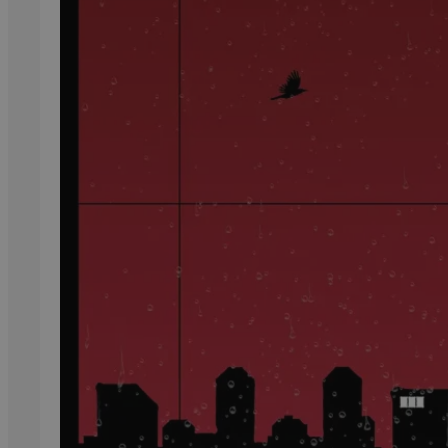
99,-
Forfattere
Våre
utvalgte
Våre
bøker
Sakprosa
Biografisk
Debatt