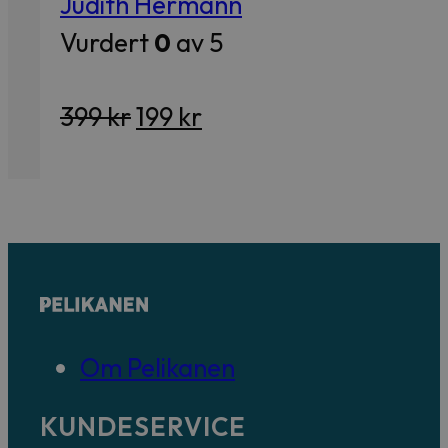
Judith Hermann
Vurdert
0
av 5
Opprinnelig
Nåværende
399
kr
199
kr
pris
pris
var:
er:
399 kr.
199 kr.
Om Pelikanen
KUNDESERVICE