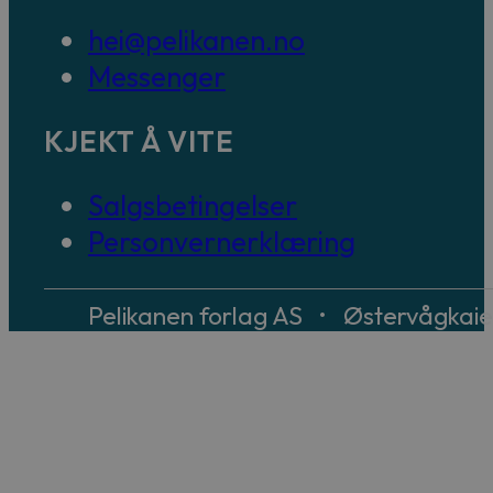
hei@pelikanen.no
Messenger
KJEKT Å VITE
Salgsbetingelser
Personvernerklæring
Pelikanen forlag AS • Østervågkai