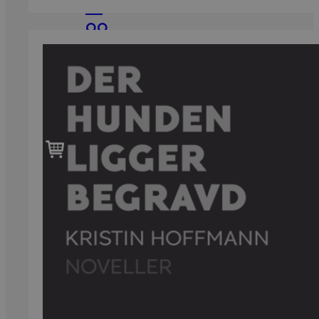
til
var:
er:
99,-
349 kr.
306 kr.
Forfattere
Våre
utvalgte