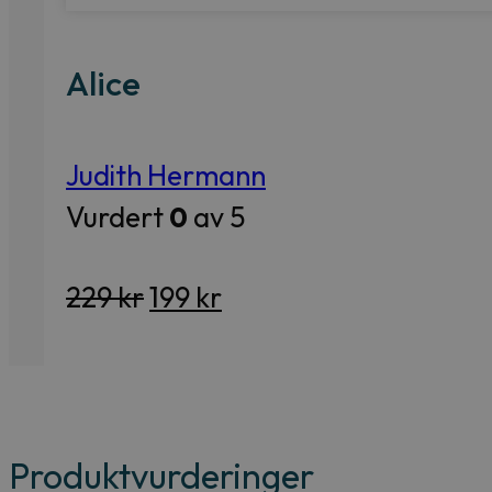
Alice
Judith Hermann
Vurdert
0
av 5
Opprinnelig
Nåværende
229
kr
199
kr
pris
pris
var:
er:
229 kr.
199 kr.
Produktvurderinger