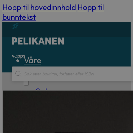
Hopp til hovedinnhold
Hopp til
bunntekst
Våre
Products
bøker
search
Sakprosa
Biografisk
Debatt
Essay