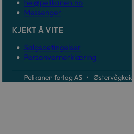
hei@pelikanen.no
Messenger
KJEKT Å VITE
Salgsbetingelser
Personvernerklæring
Pelikanen forlag AS • Østervågkai