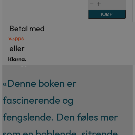
til
skulle
99,-
349 kr.
249 kr.
fortalt
KJØP
Forfattere
hverandre
Betal med
Våre
alt
utvalgte
antall
eller
«Denne boken er
fascinerende og
fengslende. Den føles mer
som en boblende, sitrende