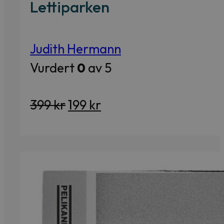
Lettiparken
Judith Hermann
Vurdert
0
av 5
Opprinnelig
Nåværende
399
kr
199
kr
pris
pris
var:
er:
399 kr.
199 kr.