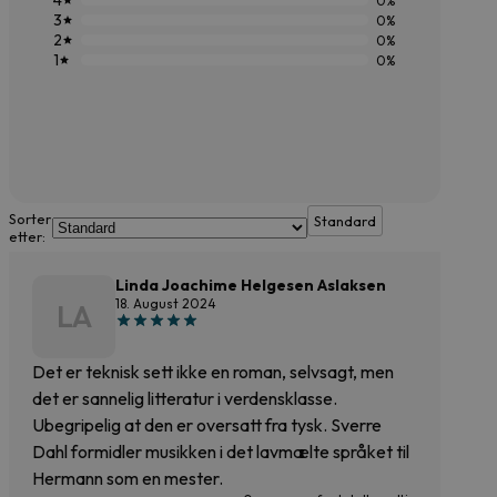
4
0%
3
0%
2
0%
1
0%
Sorter
Standard
etter:
Linda Joachime Helgesen Aslaksen
18. August 2024
LA
Det er teknisk sett ikke en roman, selvsagt, men
det er sannelig litteratur i verdensklasse.
Ubegripelig at den er oversatt fra tysk. Sverre
Dahl formidler musikken i det lavmælte språket til
Hermann som en mester.