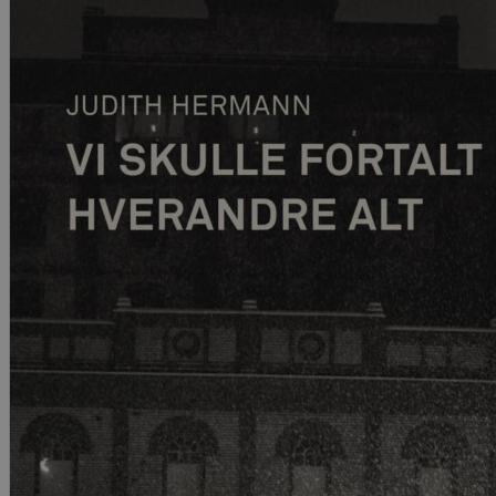
Kritikk
Samfunn
Skjønnlitteratur
Krim
Noveller
Roman
Tegneserier
Annet
Outlet
— kvalitetslitteratur
til