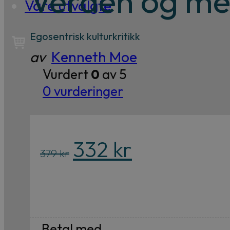
Verden og me
Våre utvalgte
Egosentrisk kulturkritikk
av
Kenneth Moe
Vurdert
0
av 5
0
vurderinger
Opprinnelig
Nåværende
332
kr
379
kr
pris
pris
var:
er:
379 kr.
332 kr.
Betal med