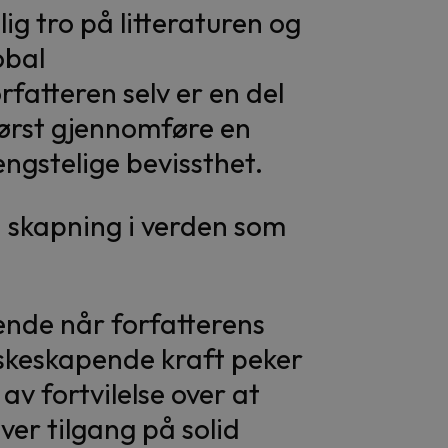
g tro på litteraturen og
obal
rfatteren selv er en del
 først gjennomføre en
ngstelige bevissthet.
en skapning i verden som
sende når forfatterens
skeskapende kraft peker
v fortvilelse over at
ver tilgang på solid