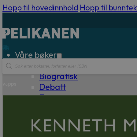
Hopp til hovedinnhold
Hopp til bunntek
Våre bøker
Products
Sakprosa
search
Biografisk
Debatt
Essay
Kritikk
Samfunn
Skjønnlitteratur