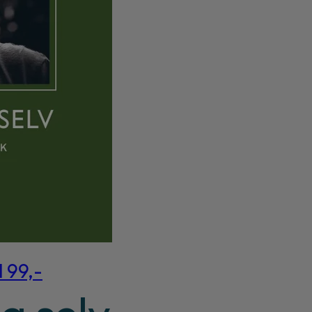
l 99,-