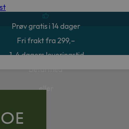
st
Prøv gratis i 14 dager
Fri frakt fra 299,–
1-4 dagers leveringstid
Betal med
eller