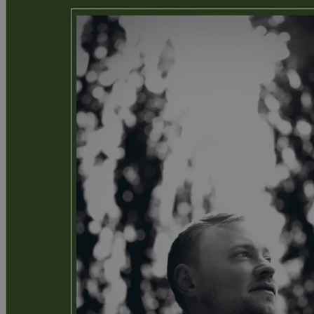
Krim
Noveller
Roman
Tegneserier
Annet
Outlet — kvalitetslitteratur ti
Forfattere
Våre utvalgte
Våre bøker
Sakprosa