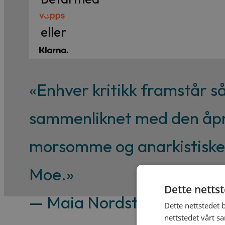
eller
«Enhver kritikk framstår s
sammenliknet med den åpne
morsomme og anarkistiske 
Moe.»
Dette netts
— Maia Nordsteien Nielse
Dette nettstedet 
nettstedet vårt s