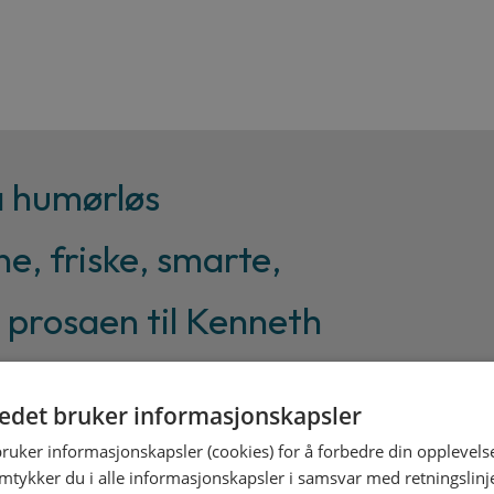
selv
antall
å humørløs
, friske, smarte,
prosaen til Kenneth
tedet bruker informasjonskapsler
n, Klassekampen
bruker informasjonskapsler (cookies) for å forbedre din opplevels
amtykker du i alle informasjonskapsler i samsvar med retningslinj