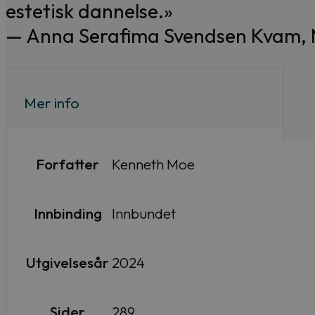
estetisk dannelse.»
— Anna Serafima Svendsen Kvam,
Mer info
Forfatter
Kenneth Moe
Innbinding
Innbundet
Utgivelsesår
2024
Sider
289