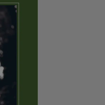
l 99,-