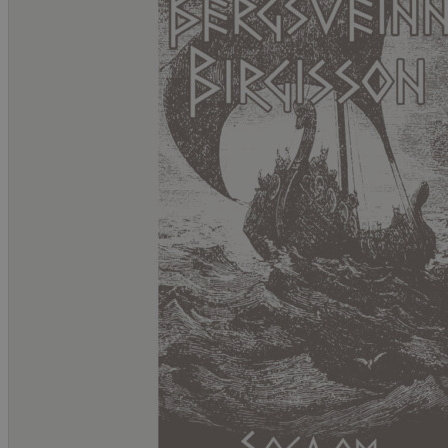
Krim
Noveller
Roman
Tegneserier
Annet
Outlet — kvalitetslitteratur ti
Forfattere
Våre utvalgte
Våre bøker
Sakprosa