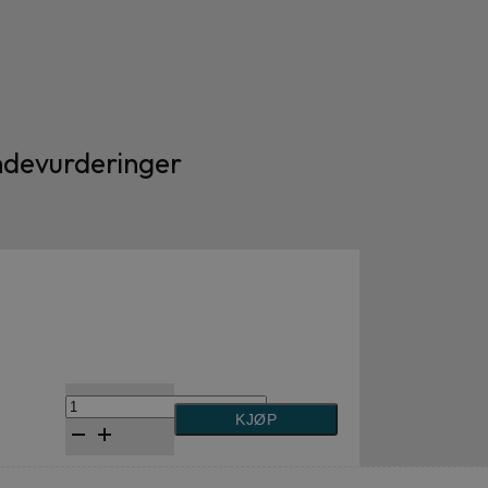
devurderinger
Soga
KJØP
om
Geirmund