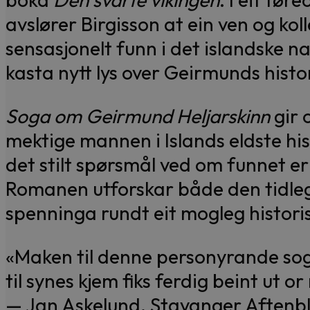
avslører Birgisson at ein ven og kol
sensasjonelt funn i det islandske n
kasta nytt lys over Geirmunds histo
Soga om Geirmund Heljarskinn
gir o
mektige mannen i Islands eldste his
det stilt spørsmål ved om funnet er 
Romanen utforskar både den tidle
spenninga rundt eit mogleg histori
«Maken til denne personyrande soga
til synes kjem fiks ferdig beint ut 
— Jan Askelund, Stavanger Aftenb