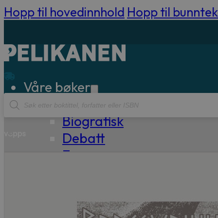
Hopp til hovedinnhold
Hopp til bunntek
Våre bøker
Products
Sakprosa
search
Biografisk
Debatt
Essay
Kritikk
Samfunn
Skjønnlitteratur