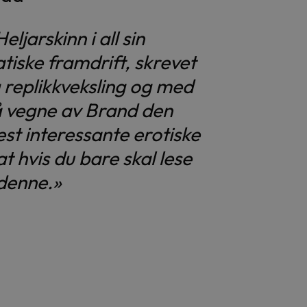
jarskinn i all sin
iske framdrift, skrevet
 replikkveksling og med
på vegne av Brand den
est interessante erotiske
at hvis du bare skal lese
 denne.»