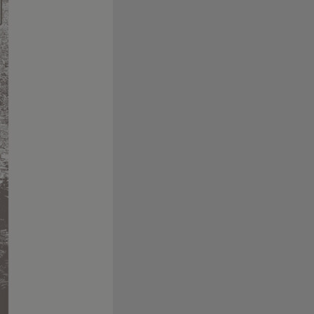
l 99,-