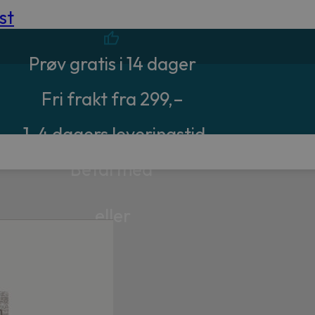
st
Prøv gratis i 14 dager
Fri frakt fra 299,–
1-4 dagers leveringstid
Betal med
eller