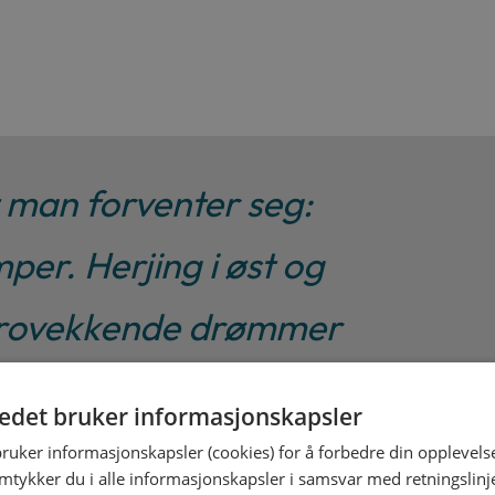
Heljarskinn
antall
t man forventer seg:
per. Herjing i øst og
, urovekkende drømmer
også annet: en
tedet bruker informasjonskapsler
v, og, ikke minst, en
bruker informasjonskapsler (cookies) for å forbedre din opplevels
amtykker du i alle informasjonskapsler i samsvar med retningslinj