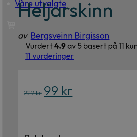
Heljarskinn
Våre utvalgte
av
Bergsveinn Birgisson
Vurdert
4.9
av 5 basert på
11
kun
11
vurderinger
Opprinnelig
Nåværende
99
kr
229
kr
pris
pris
var:
er:
229 kr.
99 kr.