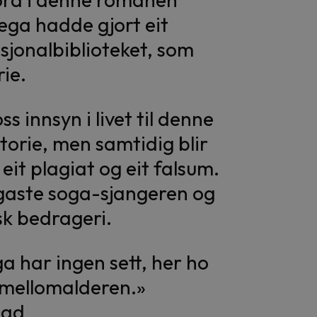
lega hadde gjort eit
asjonalbiblioteket, som
rie.
ss innsyn i livet til denne
torie, men samtidig blir
eit plagiat og eit falsum.
gaste soga-sjangeren og
sk bedrageri.
 har ingen sett, her ho
or mellomalderen.»
lad