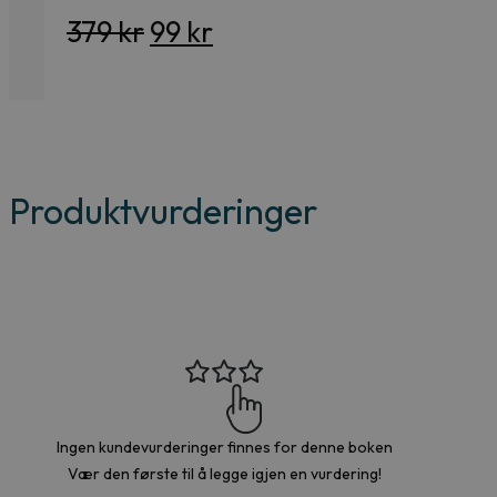
Opprinnelig
Nåværende
379
kr
99
kr
pris
pris
var:
er:
379 kr.
99 kr.
Produktvurderinger
Ingen kundevurderinger finnes for denne boken
Vær den første til å legge igjen en vurdering!