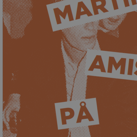
Kritikk
Samfunn
Skjønnlitteratur
Krim
Noveller
Roman
Tegneserier
Annet
Outlet
— kvalitetslitteratur
til