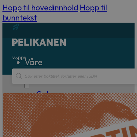
Hopp til hovedinnhold
Hopp til
bunntekst
Våre
Products
bøker
search
Sakprosa
Biografisk
Debatt
Essay