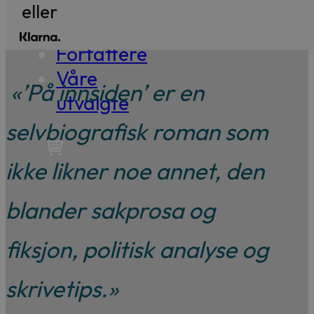
til
eller
99,-
Forfattere
Våre
«’På innsiden’ er en
utvalgte
selvbiografisk roman som
ikke likner noe annet, den
blander sakprosa og
fiksjon, politisk analyse og
skrivetips.»