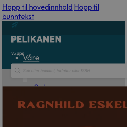
Hopp til hovedinnhold
Hopp til
bunntekst
Våre
Products
bøker
search
Sakprosa
Biografisk
Debatt
Essay