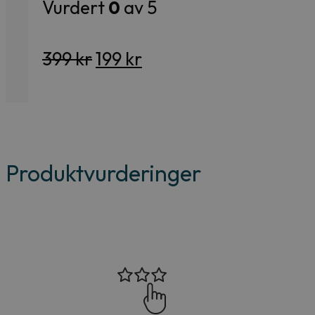
Vurdert
0
av 5
Opprinnelig
Nåværende
399
kr
199
kr
pris
pris
var:
er:
399 kr.
199 kr.
Produktvurderinger