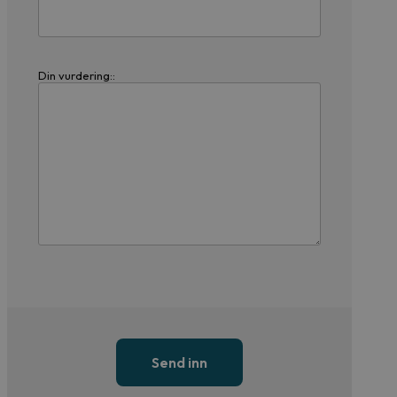
Din vurdering::
Send inn