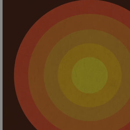
Kritikk
Samfunn
Skjønnlitteratur
Krim
Noveller
Roman
Tegneserier
Annet
Outlet
— kvalitetslitteratur
til