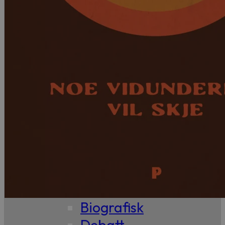
99,-
Forfattere
Våre
utvalgte
Våre
bøker
Sakprosa
Biografisk
Debatt