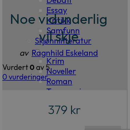
Essay
Noe vidunderlig
Kritikk
Samfunn
vil skje
Skjønnlitteratur
av
Ragnhild Eskeland
Krim
Vurdert
0
av 5
Noveller
0
vurderinger
Roman
Tegneserier
Annet
379
kr
Outlet
— kvalitetslitteratur