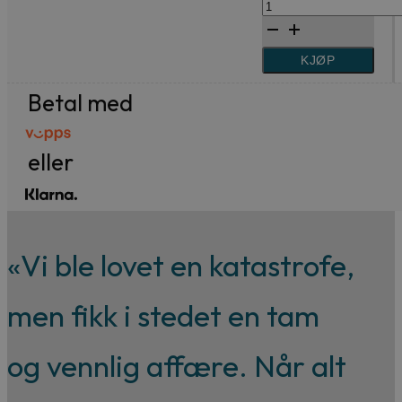
Noe
til
vidunderlig
99,-
vil
KJØP
Forfattere
skje
Våre
Betal med
antall
utvalgte
eller
«Vi ble lovet en katastrofe,
men fikk i stedet en tam
og vennlig affære. Når alt