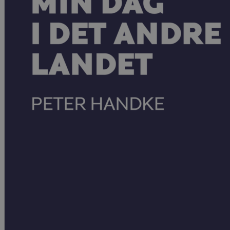
Kritikk
Samfunn
Skjønnlitteratur
Krim
Noveller
Roman
Tegneserier
Annet
Outlet
— kvalitetslitteratur
til