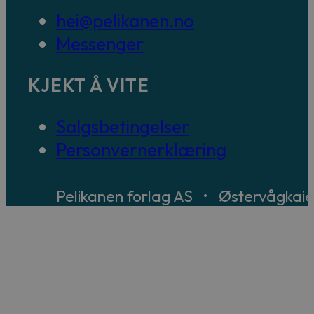
hei@pelikanen.no
Messenger
KJEKT Å VITE
Salgsbetingelser
Personvernerklæring
Pelikanen forlag AS • Østervågkai