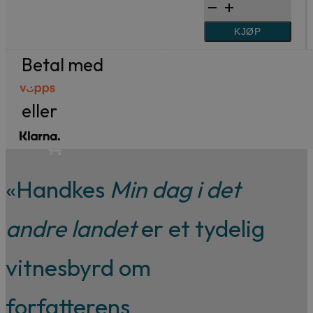
til
dag
399 kr.
249 kr.
99,-
i
KJØP
Forfattere
det
Betal med
Våre
andre
landet
utvalgte
eller
antall
«
Handkes
Min dag i det
andre landet
er et tydelig
vitnesbyrd om
forfatterens