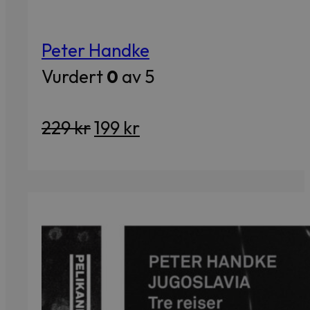
Peter Handke
Vurdert
0
av 5
Opprinnelig
Nåværende
229
kr
199
kr
pris
pris
var:
er:
229 kr.
199 kr.