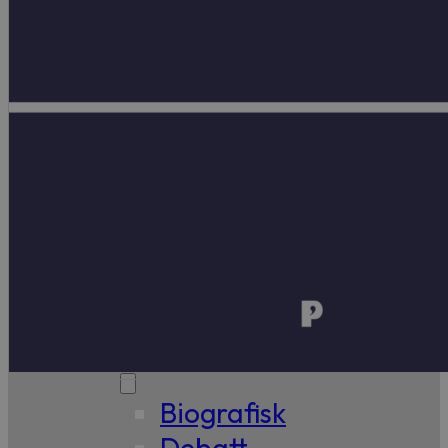
99,-
Forfattere
Våre
utvalgte
Våre
bøker
Sakprosa
Biografisk
Debatt