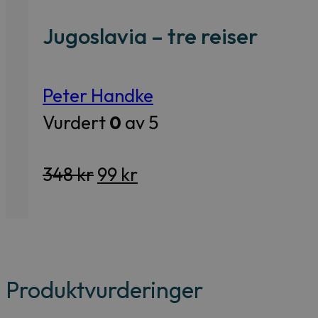
Jugoslavia – tre reiser
Peter Handke
Vurdert
0
av 5
Opprinnelig
Nåværende
348
kr
99
kr
pris
pris
var:
er:
348 kr.
99 kr.
Produktvurderinger