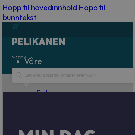
Hopp til hovedinnhold
Hopp til
bunntekst
Våre
Products
bøker
search
Sakprosa
Biografisk
Debatt
Essay