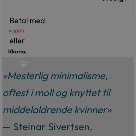
til
399 kr.
199 kr.
99,-
Betal med
Forfattere
Våre
eller
utvalgte
«Mesterlig minimalisme,
oftest i moll og knyttet til
middelaldrende kvinner»
— Steinar Sivertsen,