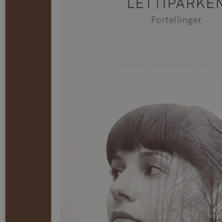
Kritikk
Samfunn
Skjønnlitteratur
Krim
Noveller
Roman
Tegneserier
Annet
Outlet
— kvalitetslitteratur
til