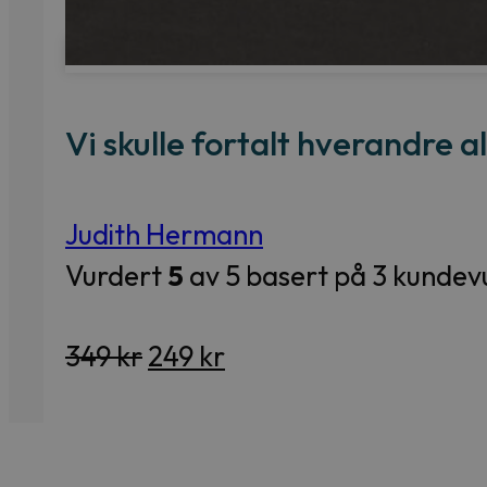
Vi skulle fortalt hverandre al
Judith Hermann
Vurdert
5
av 5 basert på
3
kundevu
Opprinnelig
Nåværende
349
kr
249
kr
pris
pris
var:
er:
349 kr.
249 kr.