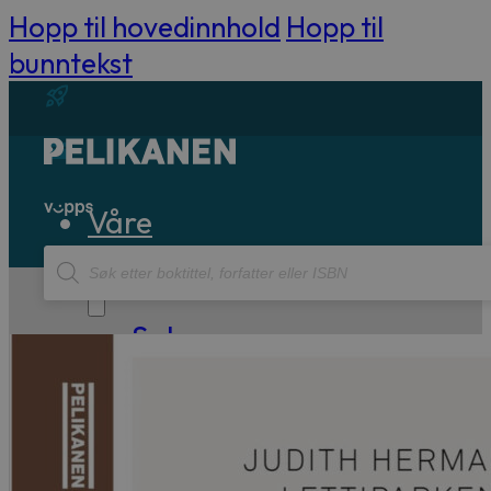
Hopp til hovedinnhold
Hopp til
bunntekst
Våre
Products
bøker
search
Sakprosa
Biografisk
Debatt
Essay