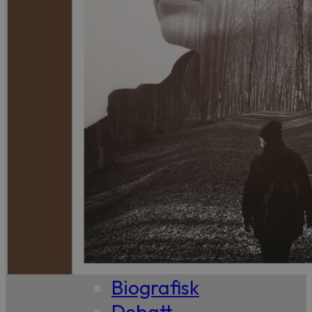
99,-
Forfattere
Våre
utvalgte
Våre
bøker
Sakprosa
Biografisk
Debatt