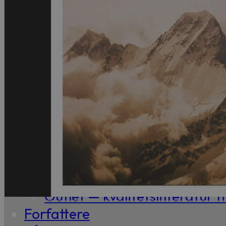
Biografisk
Debatt
Essay
Kritikk
Samfunn
Skjønnlitteratur
Krim
Noveller
Roman
Tegneserier
Annet
Outlet — kvalitetslitteratur ti
Forfattere