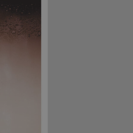
l 99,-