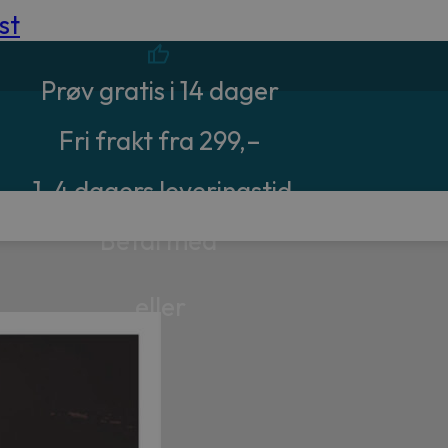
st
Prøv gratis i 14 dager
Fri frakt fra 299,–
1-4 dagers leveringstid
Betal med
eller