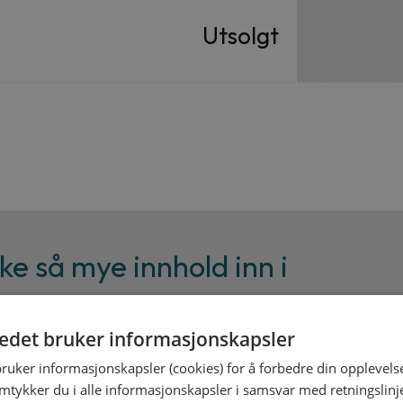
Utsolgt
ke så mye innhold inn i
 Kracht gjør her.»
tedet bruker informasjonskapsler
bruker informasjonskapsler (cookies) for å forbedre din opplevels
amtykker du i alle informasjonskapsler i samsvar med retningslinj