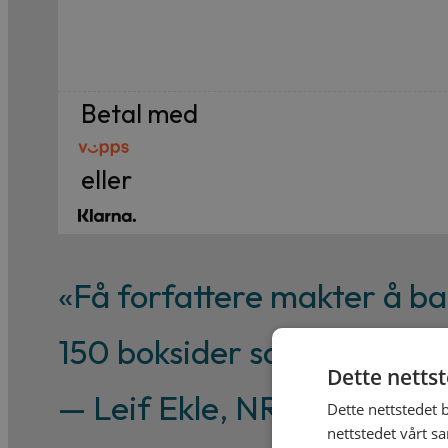
328 kr.
199 kr.
Betal med
eller
«Få forfattere makter å ba
150 boksider som Christian
Dette netts
— Leif Ekle, NRK
Dette nettstedet 
nettstedet vårt s