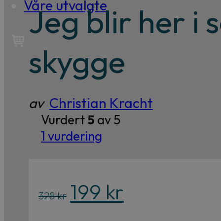
Våre utvalgte
Jeg blir her i 
skygge
av
Christian Kracht
Vurdert
5
av 5
1
vurdering
Opprinnelig
Nåværende
199
kr
328
kr
pris
pris
var:
er: