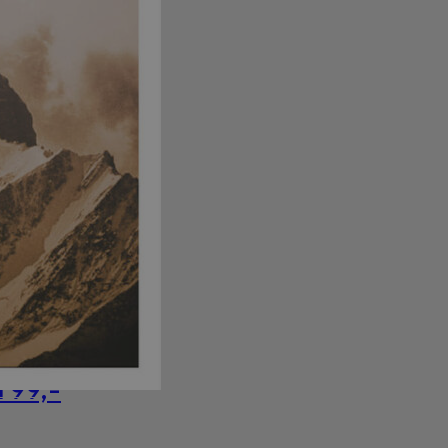
l 99,-