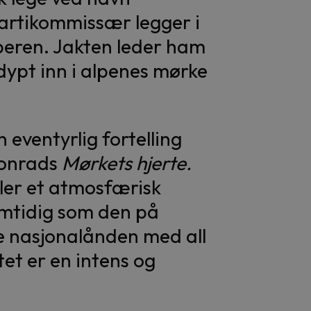
partikommissær legger i
peren. Jakten leder ham
dypt inn i alpenes mørke
n eventyrlig fortelling
Conrads
Mørkets hjerte.
er et atmosfærisk
amtidig som den på
ske nasjonalånden med all
tet er en intens og