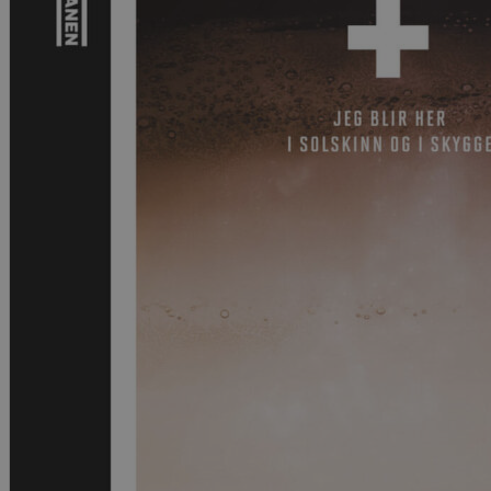
Krim
Noveller
Roman
Tegneserier
Annet
Outlet — kvalitetslitteratur ti
Forfattere
Våre utvalgte
Våre bøker
Sakprosa