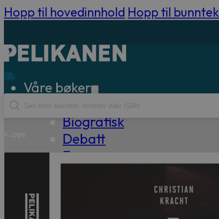
Hopp til hovedinnhold
Hopp til bunntek
Våre bøker
Products
Sakprosa
search
Biografisk
Debatt
Essay
Kritikk
Samfunn
Skjønnlitteratur