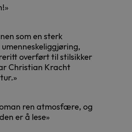
n!»
nen som en sterk
s umenneskeliggjøring,
ritt overført til stilsikker
ar Christian Kracht
tur.»
e roman ren atmosfære, og
den er å lese»