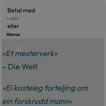
til
99,-
Betal med
Forfattere
eller
Våre
utvalgte
«Et mesterverk»
– Die Welt
«Ei kosteleg forteljing om
ein forskrudd mann»