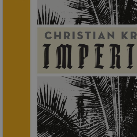
Kritikk
Samfunn
Skjønnlitteratur
Krim
Noveller
Roman
Tegneserier
Annet
Outlet
— kvalitetslitteratur
til