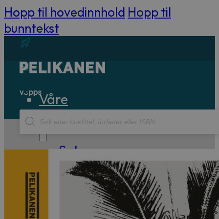
Hopp til hovedinnhold
Hopp til
bunntekst
Våre
Products
bøker
search
Sakprosa
Biografisk
Debatt
Essay