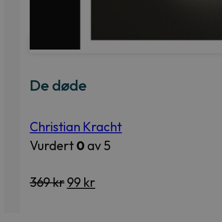
De døde
Christian Kracht
Vurdert
0
av 5
Opprinnelig
Nåværende
369
kr
99
kr
pris
pris
var:
er: