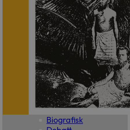
99,-
Forfattere
Våre
utvalgte
Våre
bøker
Sakprosa
Biografisk
Debatt