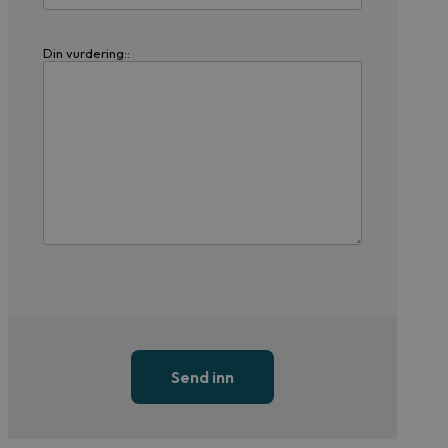
Din vurdering::
Send inn