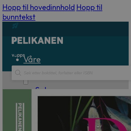
Hopp til hovedinnhold
Hopp til
bunntekst
Våre
Products
bøker
search
Sakprosa
Biografisk
Debatt
Essay