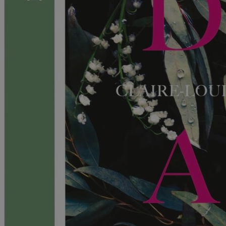
Kritikk
Samfunn
Skjønnlitteratur
Krim
Noveller
Roman
Tegneserier
Annet
Outlet
— kvalitetslitteratur
til