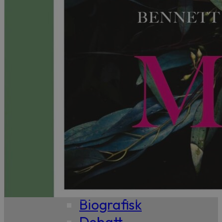
99,-
Forfattere
Våre
utvalgte
Våre
bøker
Sakprosa
Biografisk
Debatt