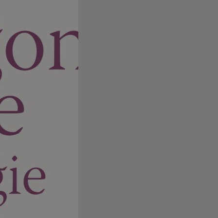
l 99,-