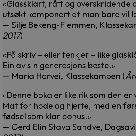
«Glassklart, rått og overskridende
utsøkt komponert at man bare vil l
— Silje Bekeng-Flemmen, Klasseka
2017
)
«Få skriv – eller tenkjer – like gla
Ein av sin generasjons beste.»
— Maria Horvei, Klassekampen (
År
«Denne boka er like rik som den er v
Mat for hode og hjerte, med en før
fødsel som klar bonus.»
— Gerd Elin Stava Sandve, Dagsav