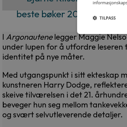
informasjonskaps
beste bøker 2017)
TILPASS
I
Argonautene
legger Maggie Nelson 
under lupen for å utfordre leseren t
identitet på nye måter.
Med utgangspunkt i sitt ekteskap 
kunstneren Harry Dodge, reflekter
skeive tilværelsen i det 21. århundr
beveger hun seg mellom tankevekke
og svært selvutleverende detaljer.