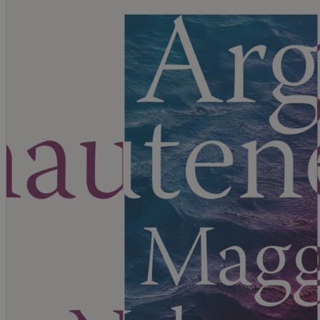
Krim
Noveller
Roman
Tegneserier
Annet
Outlet — kvalitetslitteratur ti
Forfattere
Våre utvalgte
Våre bøker
Sakprosa