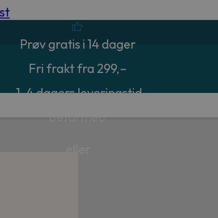
st
Prøv gratis i 14 dager
Fri frakt fra 299,–
1-4 dagers leveringstid
Betal med
eller