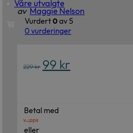
Våre utvalgte
av
Maggie Nelson
Vurdert
0
av 5
0
vurderinger
Opprinnelig
Nåværende
99
kr
229
kr
pris
pris
var:
er:
229 kr.
99 kr.
Betal med
eller