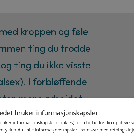
med kroppen og føle
ammen ting du trodde
 og ting du ikke visste
lsex), i forbløffende
heten mens arbeidet
tedet bruker informasjonskapsler
bruker informasjonskapsler (cookies) for å forbedre din opplevels
, Morgenbladet (Årets
amtykker du i alle informasjonskapsler i samsvar med retningslinj