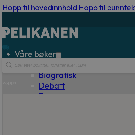
Hopp til hovedinnhold
Hopp til bunntek
Våre bøker
Products
Sakprosa
search
Biografisk
Debatt
Essay
Kritikk
Samfunn
Skjønnlitteratur