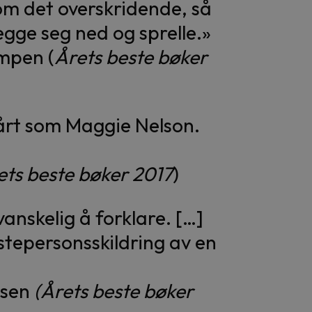
 om det overskridende, så
egge seg ned og sprelle.»
mpen (
Årets beste bøker
sklårt som Maggie Nelson.
ets beste bøker 2017
)
anskelig å forklare. […]
stepersonsskildring av en
isen
(Årets beste bøker