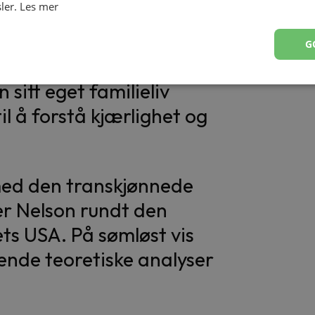
ler.
Les mer
G
sitt eget familieliv
il å forstå kjærlighet og
med den transkjønnede
er Nelson rundt den
ets USA. På sømløst vis
nde teoretiske analyser