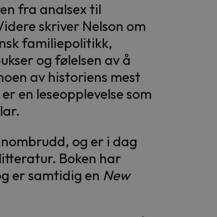
en fra analsex til
Videre skriver Nelson om
sk familiepolitikk,
bukser og følelsen av å
 noen av historiens mest
 er en leseopplevelse som
lar.
nnombrudd, og er i dag
litteratur. Boken har
 og er samtidig en
New