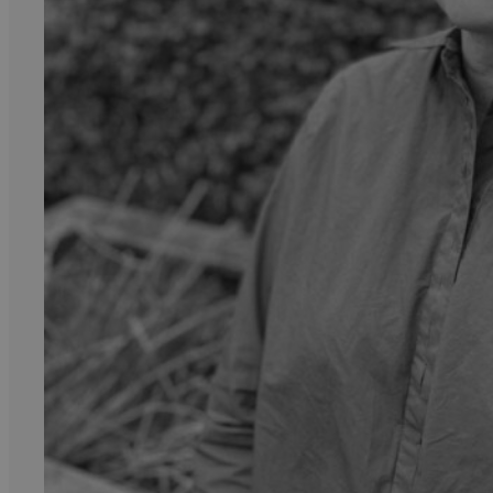
99,-
Forfattere
Våre
utvalgte
Våre
bøker
Sakprosa
Biografisk
Debatt