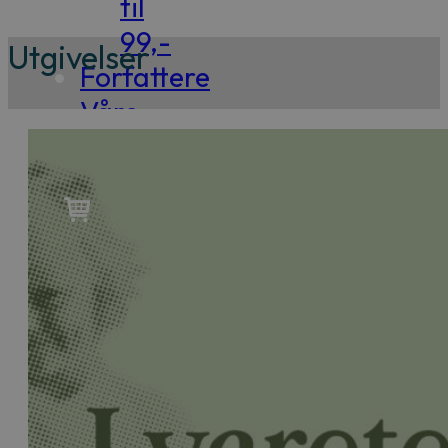
til
99,-
Utgivelser
Forfattere
Våre
utvalgte