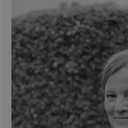
Kritikk
Samfunn
Skjønnlitteratur
Krim
Noveller
Roman
Tegneserier
Annet
Outlet
— kvalitetslitteratur
til