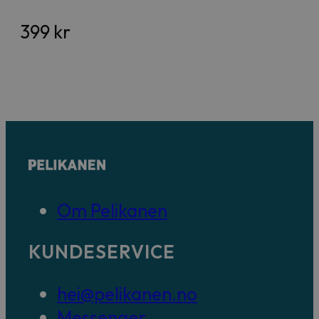
399
kr
Om Pelikanen
KUNDESERVICE
hei@pelikanen.no
Messenger