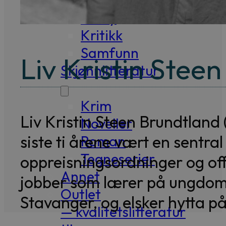
Essay
Kritikk
Samfunn
Liv Kristin Stee
Skjønnlitteratur
Krim
Liv Kristin Steen Brundtland 
Noveller
siste ti årene vært en sentral
Roman
Tegneserier
oppreisningsordninger og off
Annet
jobber som lærer på ungdomstr
Outlet
Stavanger, og elsker hytta p
— kvalitetslitteratur