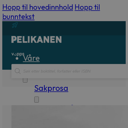
Hopp til hovedinnhold
Hopp til
bunntekst
Våre
Products
bøker
search
Sakprosa
Biografisk
Debatt
Essay