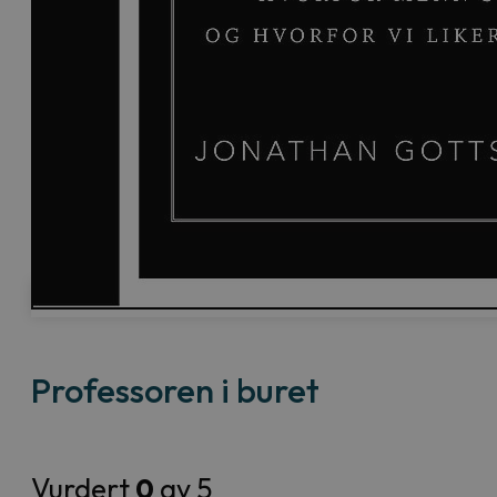
Professoren i buret
Vurdert
0
av 5