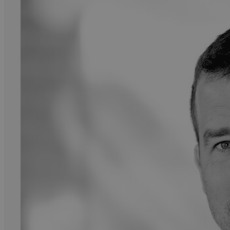
Kritikk
Samfunn
Skjønnlitteratur
Krim
Noveller
Roman
Tegneserier
Annet
Outlet
— kvalitetslitteratur
til