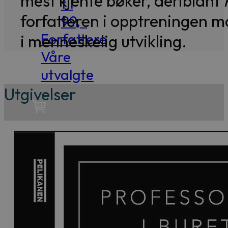
mest kjente bøker, deriblant
til
forfatteren i opptreningen 
99,-
Forfattere
i menneskelig utvikling.
Våre
utvalgte
Utgivelser