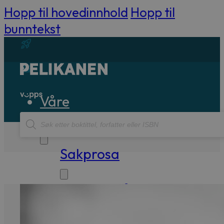
Hopp til hovedinnhold
Hopp til
bunntekst
Våre
Products
bøker
search
Sakprosa
Biografisk
Debatt
Essay