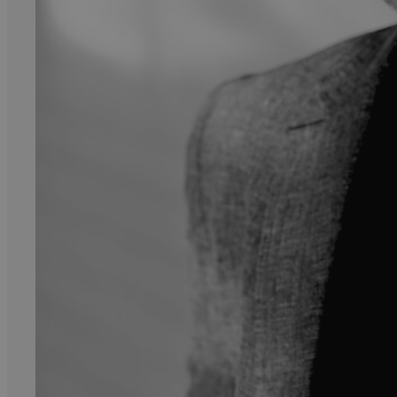
99,-
Forfattere
Våre
utvalgte
Våre
bøker
Sakprosa
Biografisk
Debatt