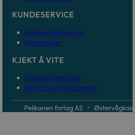
KUNDESERVICE
hei@pelikanen.no
Messenger
KJEKT Å VITE
Salgsbetingelser
Personvernerklæring
Pelikanen forlag AS • Østervågkai