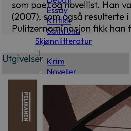
som poet og novellist. Han 
Essay
(2007), som også resulterte i
Kritikk
Pulitzernominasjon fikk han
Samfunn
Skjønnlitteratur
Utgivelser
Krim
Noveller
Roman
Tegneserier
Annet
Outlet
— kvalitetslitteratur