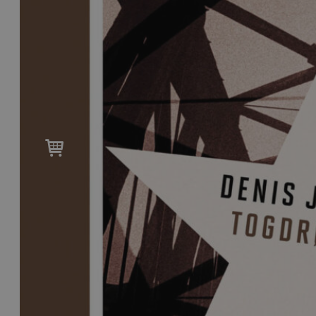
til
99,-
Forfattere
Våre
utvalgte