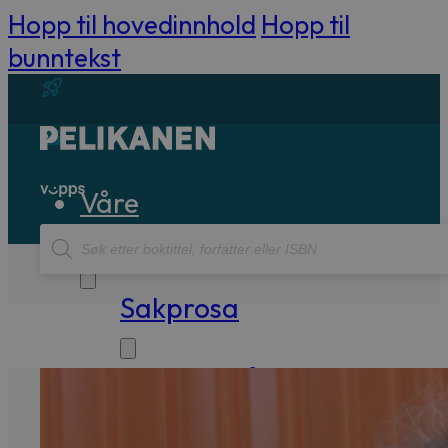
Hopp til hovedinnhold
Hopp til
bunntekst
Våre
Products
bøker
search
Sakprosa
Biografisk
Debatt
Essay