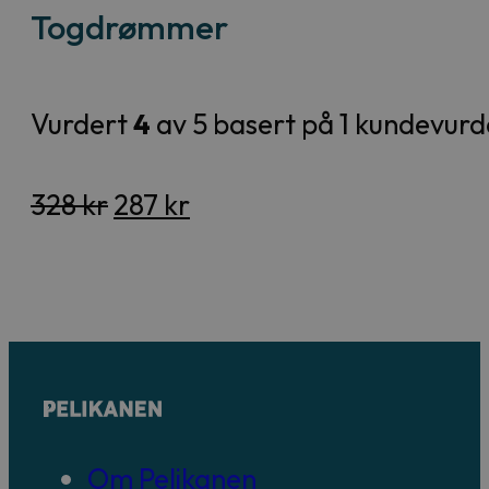
Togdrømmer
Vurdert
4
av 5 basert på
1
kundevurd
Opprinnelig
Nåværende
328
kr
287
kr
pris
pris
var:
er:
328 kr.
287 kr.
Om Pelikanen