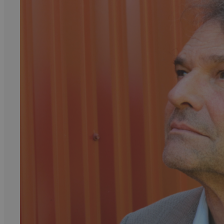
Kritikk
Samfunn
Skjønnlitteratur
Krim
Noveller
Roman
Tegneserier
Annet
Outlet
— kvalitetslitteratur
til