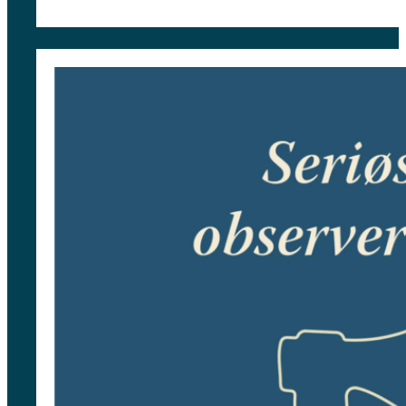
var:
er:
379 kr.
332 kr.