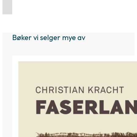
pris
pris
var:
er:
379 kr.
299 kr.
Bøker vi selger mye av