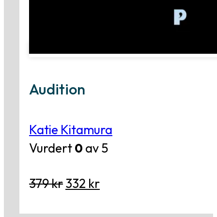
Audition
Katie Kitamura
Vurdert
0
av 5
Opprinnelig
Nåværende
379
kr
332
kr
pris
pris
var:
er: