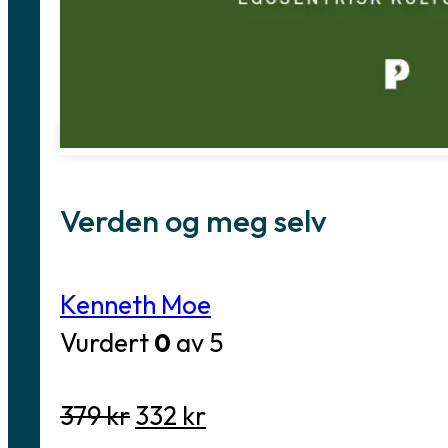
Verden og meg selv
Kenneth Moe
Vurdert
0
av 5
Opprinnelig
Nåværende
379
kr
332
kr
pris
pris