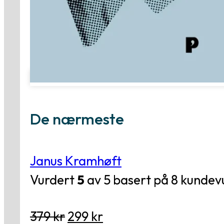
De nærmeste
Janus Kramhøft
Vurdert
5
av 5 basert på
8
kundevu
Opprinnelig
Nåværende
379
kr
299
kr