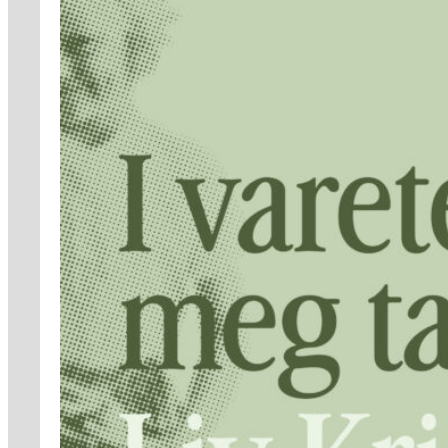
Kritikk
Samfunn
Skjønnlitteratur
Krim
Noveller
Roman
Tegneserier
Annet
Outlet
— kvalitetslitteratur
til