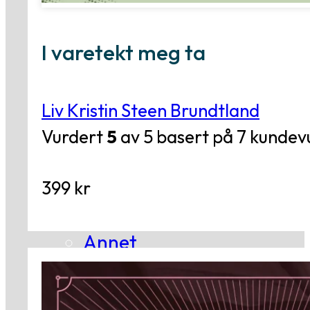
Essay
Kritikk
I varetekt meg ta
Samfunn
Skjønnlitteratur
Liv Kristin Steen Brundtland
Vurdert
5
av 5 basert på
7
kundevu
Krim
Noveller
399
kr
Roman
Tegneserier
Annet
Outlet
— kvalitetslitteratur