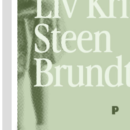
99,-
Forfattere
Våre
utvalgte
Våre
bøker
Sakprosa
Biografisk
Debatt