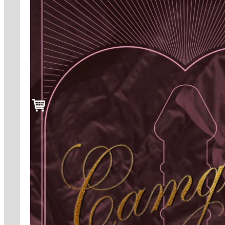
til
99,-
Forfattere
Våre
utvalgte