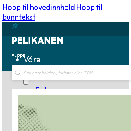
Hopp til hovedinnhold
Hopp til
bunntekst
Våre
Products
bøker
search
Sakprosa
Biografisk
Debatt
Essay