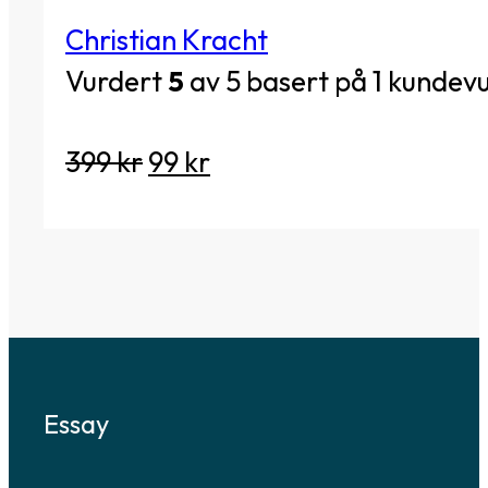
Christian Kracht
Vurdert
5
av 5 basert på
1
kundevu
Opprinnelig
Nåværende
399
kr
99
kr
pris
pris
var:
er:
399 kr.
99 kr.
Essay