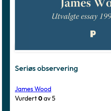
Seriøs observering
James Wood
Vurdert
0
av 5