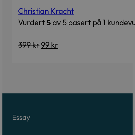
Christian Kracht
Vurdert
5
av 5 basert på
1
kundevu
Opprinnelig
Nåværende
399
kr
99
kr
pris
pris
var:
er:
399 kr.
99 kr.
Essay