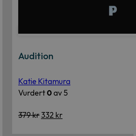
Audition
Katie Kitamura
Vurdert
0
av 5
Opprinnelig
Nåværende
379
kr
332
kr
pris
pris
var:
er: