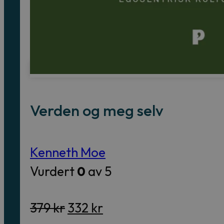
Verden og meg selv
Kenneth Moe
Vurdert
0
av 5
Opprinnelig
Nåværende
379
kr
332
kr
pris
pris