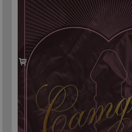
til
99,-
Forfattere
Våre
utvalgte