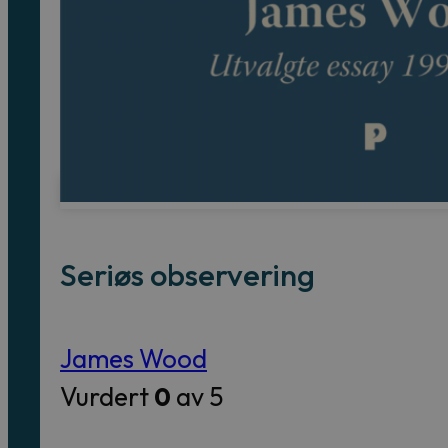
Seriøs observering
James Wood
Vurdert
0
av 5