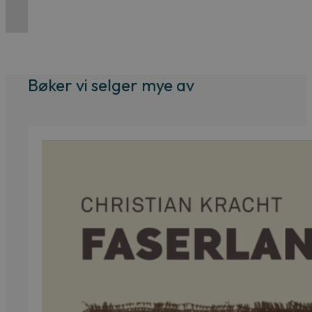
pris
pris
var:
er:
379 kr.
299 kr.
Bøker vi selger mye av