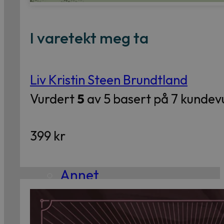
Essay
Kritikk
I varetekt meg ta
Samfunn
Skjønnlitteratur
Liv Kristin Steen Brundtland
Vurdert
5
av 5 basert på
7
kundevu
Krim
Noveller
399
kr
Roman
Tegneserier
Annet
Outlet
— kvalitetslitteratur