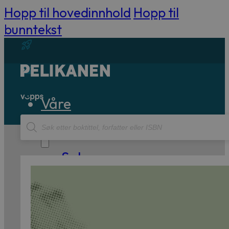
Hopp til hovedinnhold
Hopp til
bunntekst
Våre
Products
bøker
search
Sakprosa
Biografisk
Debatt
Essay