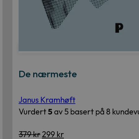
De nærmeste
Janus Kramhøft
Vurdert
5
av 5 basert på
8
kundevu
Opprinnelig
Nåværende
379
kr
299
kr