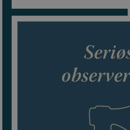
var:
er:
379 kr.
332 kr.