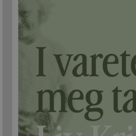
Kritikk
Samfunn
Skjønnlitteratur
Krim
Noveller
Roman
Tegneserier
Annet
Outlet
— kvalitetslitteratur
til