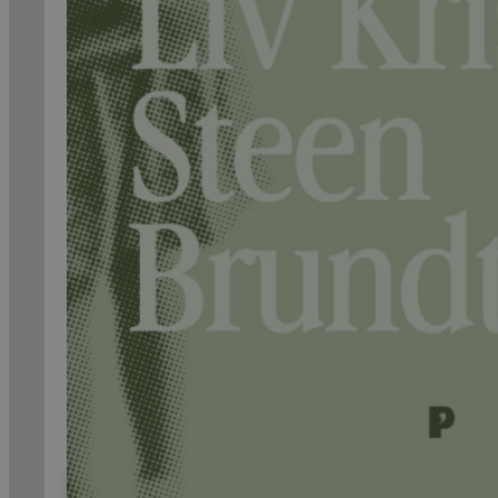
99,-
Forfattere
Våre
utvalgte
Våre
bøker
Sakprosa
Biografisk
Debatt