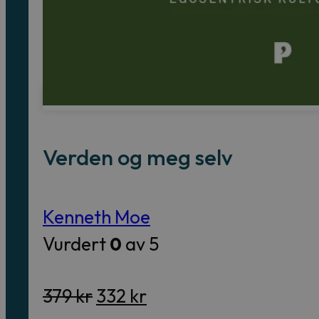
Verden og meg selv
Kenneth Moe
Vurdert
0
av 5
Opprinnelig
Nåværende
379
kr
332
kr
pris
pris