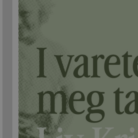
Kritikk
Samfunn
Skjønnlitteratur
Krim
Noveller
Roman
Tegneserier
Annet
Outlet
— kvalitetslitteratur
til