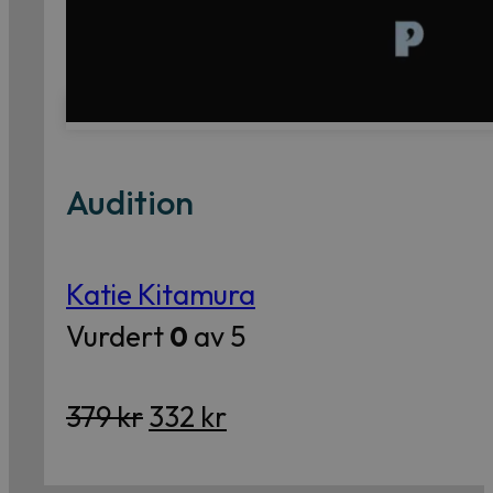
Audition
Katie Kitamura
Vurdert
0
av 5
Opprinnelig
Nåværende
379
kr
332
kr
pris
pris
var:
er: