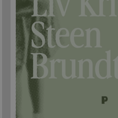
99,-
Forfattere
Våre
utvalgte
Våre
bøker
Sakprosa
Biografisk
Debatt