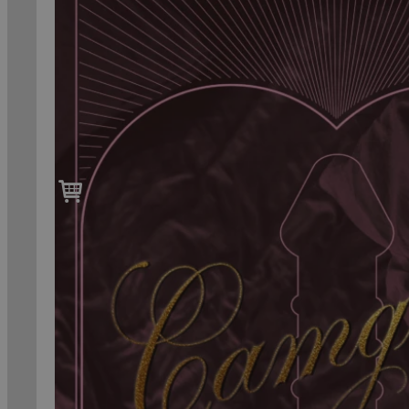
til
99,-
Forfattere
Våre
utvalgte