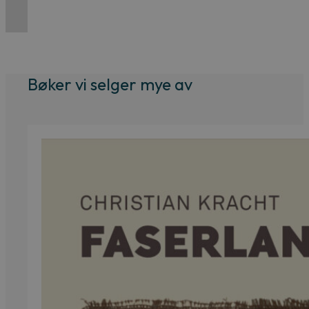
pris
pris
var:
er:
379 kr.
299 kr.
Bøker vi selger mye av