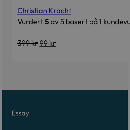
Christian Kracht
Vurdert
5
av 5 basert på
1
kundevu
Opprinnelig
Nåværende
399
kr
99
kr
pris
pris
var:
er:
399 kr.
99 kr.
Essay