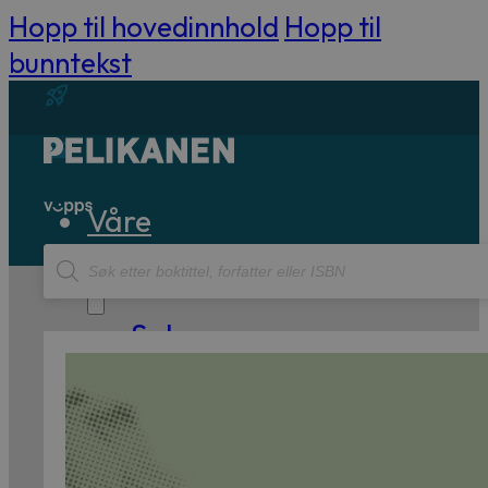
Hopp til hovedinnhold
Hopp til
bunntekst
Våre
Products
bøker
search
Sakprosa
Biografisk
Debatt
Essay