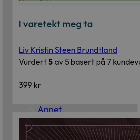
Essay
Kritikk
I varetekt meg ta
Samfunn
Skjønnlitteratur
Liv Kristin Steen Brundtland
Vurdert
5
av 5 basert på
7
kundevu
Krim
Noveller
399
kr
Roman
Tegneserier
Annet
Outlet
— kvalitetslitteratur