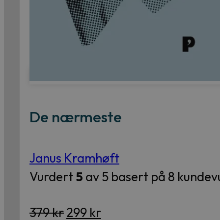
De nærmeste
Janus Kramhøft
Vurdert
5
av 5 basert på
8
kundevu
Opprinnelig
Nåværende
379
kr
299
kr