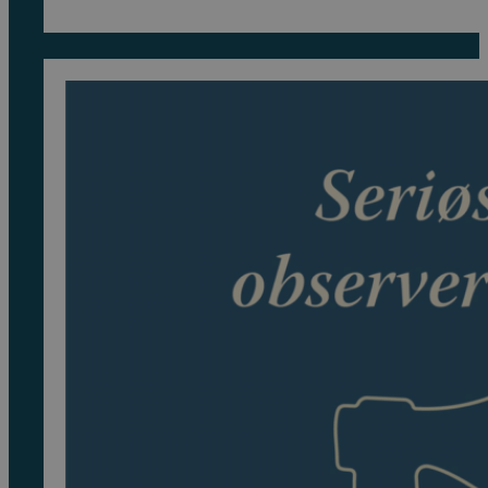
var:
er:
379 kr.
332 kr.