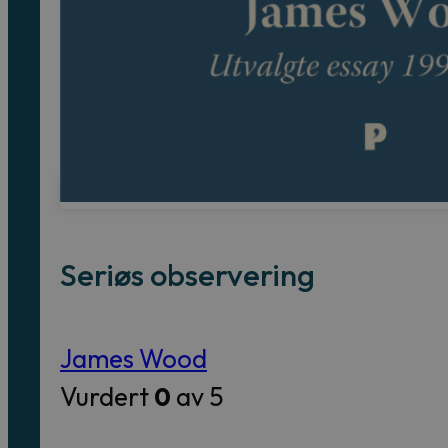
Seriøs observering
James Wood
Vurdert
0
av 5